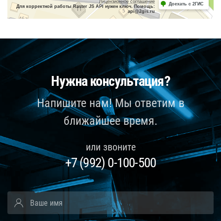
Лицензионное соглашение
Доехать с 2ГИС
Для корректной работы Raster JS API нужен ключ. Помощь:
api@2gis.ru
Нужна консультация?
Напишите нам! Мы ответим в
ближайшее время.
или звоните
+7 (992) 0-100-500