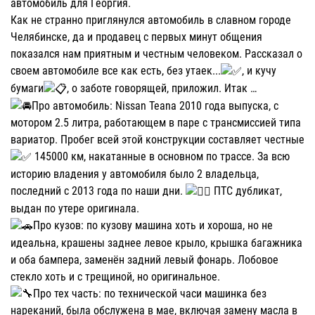
автомобиль для Георгия.
Как не странно приглянулся автомобиль в славном городе
Челябинске, да и продавец с первых минут общения
показался нам приятным и честным человеком. Рассказал о
своем автомобиле все как есть, без утаек...
, и кучу
бумаги
, о заботе говорящей, приложил. Итак …
Про автомобиль: Nissan Teana 2010 года выпуска, с
мотором 2.5 литра, работающем в паре с трансмиссией типа
вариатор. Пробег всей этой конструкции составляет честные
145000 км, накатанные в основном по трассе. За всю
историю владения у автомобиля было 2 владельца,
последний с 2013 года по наши дни.
ПТС дубликат,
выдан по утере оригинала.
Про кузов: по кузову машина хоть и хороша, но не
идеальна, крашены заднее левое крыло, крышка багажника
и оба бампера, заменён задний левый фонарь. Лобовое
стекло хоть и с трещиной, но оригинальное.
Про тех часть: по технической часи машинка без
нареканий, была обслужена в мае, включая замену масла в