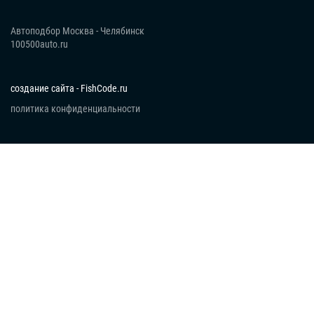
Автоподбор Москва - Челябинск
100500auto.ru
создание сайта - FishCode.ru
политика конфиденциальности
Получить консультацию
Оставьте номер телефона и мы перезвоним в ближайшее
время
Введите номер телефона